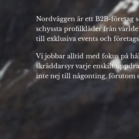
Nordväggen är ett B2B-företag s
schyssta profilkläder från värl
till exklusiva events och företags
Vi jobbar alltid med fokus på hå
skräddarsyr varje enskilt uppdra
inte nej till någonting, förutom d