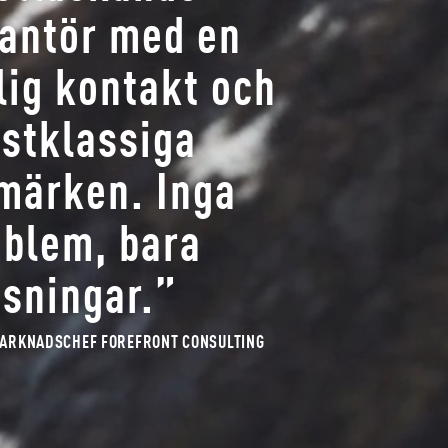
rantör med en
lig kontakt och
rstklassiga
märken. Inga
oblem, bara
ösningar.”
MARKNADSCHEF FOREFRONT CONSULTING