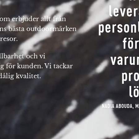
leve
om erbjuder allt från
person
dens bästa outdoormärken
fö
resor.
varu
llbarhet och vi
g för kunden. Vi tackar
pr
ålig kvalitet.
l
NADIA ABOUDA, 