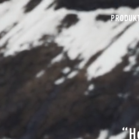
PRODUK
“H